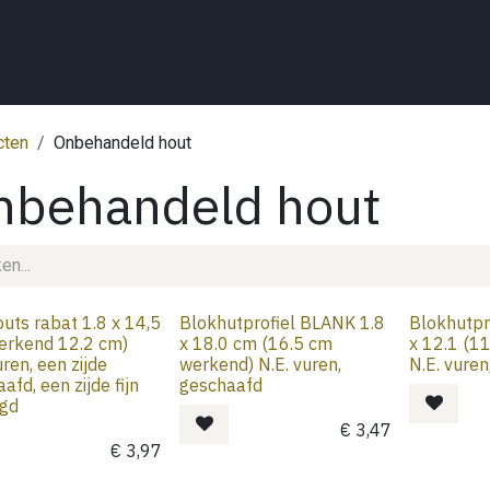
Home
Wat we doen
Projecten
Showroom
Shop
Conta
cten
Onbehandeld hout
nbehandeld hout
uts rabat 1.8 x 14,5
Blokhutprofiel BLANK 1.8
Blokhutpr
erkend 12.2 cm)
x 18.0 cm (16.5 cm
x 12.1 (1
uren, een zijde
werkend) N.E. vuren,
N.E. vure
afd, een zijde fijn
geschaafd
gd
€
3,47
€
3,97