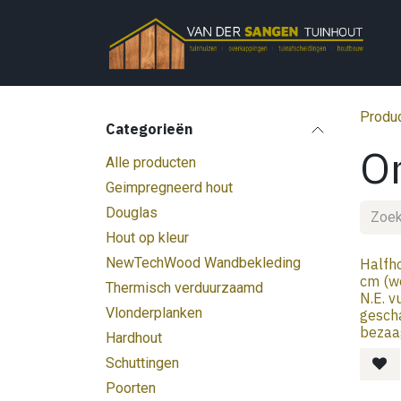
Overslaan naar inhoud
Produ
Categorieën
O
Alle producten
Geimpregneerd hout
Douglas
Hout op kleur
NewTechWood Wandbekleding
Halfho
cm (w
Thermisch verduurzaamd
N.E. v
Vlonderplanken
gescha
bezaa
Hardhout
Schuttingen
Poorten