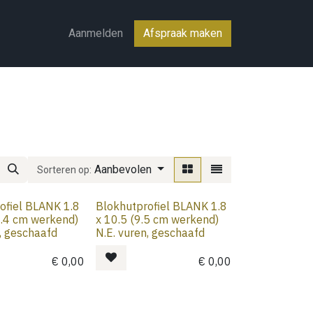
ct
Aanmelden
Afspraak maken
Aanbevolen
Sorteren op:
ofiel BLANK 1.8
Blokhutprofiel BLANK 1.8
1.4 cm werkend)
x 10.5 (9.5 cm werkend)
n, geschaafd
N.E. vuren, geschaafd
€
0,00
€
0,00