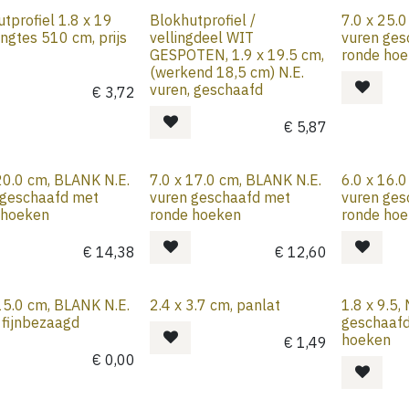
tprofiel 1.8 x 19
Blokhutprofiel /
7.0 x 25.
ngtes 510 cm, prijs
vellingdeel WIT
vuren ges
GESPOTEN, 1.9 x 19.5 cm,
ronde ho
(werkend 18,5 cm) N.E.
vuren, geschaafd
€
3,72
€
5,87
20.0 cm, BLANK N.E.
7.0 x 17.0 cm, BLANK N.E.
6.0 x 16.
 geschaafd met
vuren geschaafd met
vuren ges
 hoeken
ronde hoeken
ronde ho
€
14,38
€
12,60
15.0 cm, BLANK N.E.
2.4 x 3.7 cm, panlat
1.8 x 9.5,
 fijnbezaagd
geschaaf
hoeken
€
1,49
€
0,00