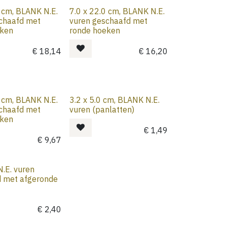
0 cm, BLANK N.E.
7.0 x 22.0 cm, BLANK N.E.
chaafd met
vuren geschaafd met
eken
ronde hoeken
€
18,14
€
16,20
0 cm, BLANK N.E.
3.2 x 5.0 cm, BLANK N.E.
chaafd met
vuren (panlatten)
eken
€
1,49
€
9,67
 N.E. vuren
d met afgeronde
€
2,40