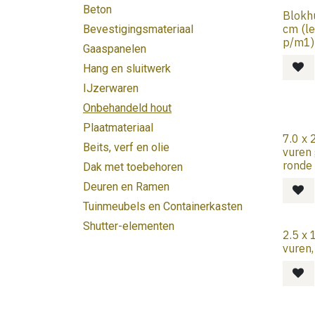
Beton
Blokhu
cm (le
Bevestigingsmateriaal
p/m1)
Gaaspanelen
Hang en sluitwerk
IJzerwaren
Onbehandeld hout
Plaatmateriaal
7.0 x 
Beits, verf en olie
vuren
ronde
Dak met toebehoren
Deuren en Ramen
Tuinmeubels en Containerkasten
Shutter-elementen
2.5 x 
vuren,