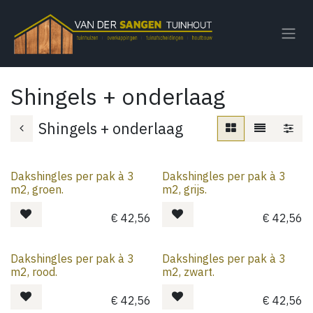
Overslaan naar inhoud
Shingels + onderlaag
Shingels + onderlaag
Dakshingles per pak à 3
Dakshingles per pak à 3
m2, groen.
m2, grijs.
€
42,56
€
42,56
Dakshingles per pak à 3
Dakshingles per pak à 3
m2, rood.
m2, zwart.
€
42,56
€
42,56