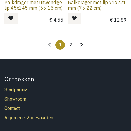
Balkdrager met uitwendige
Balkdrager met lip 71x221
lip 45x145 mm (5 x 15 cm)
mm (7 x 22 cm)
€
4,55
€
12,89
1
2
Ontdekken
Startpagina
Showroom
Contact
Algemene Voorwaarden