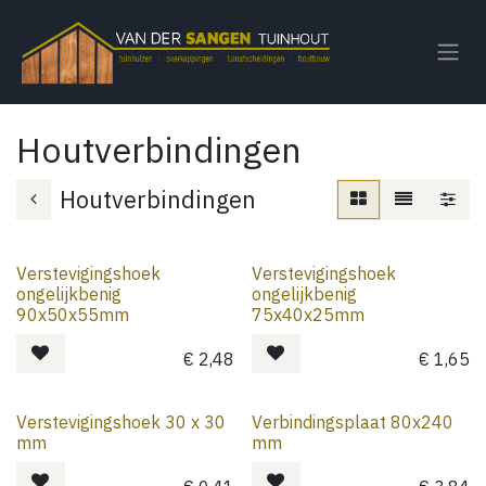
Overslaan naar inhoud
Houtverbindingen
Houtverbindingen
Verstevigingshoek
Verstevigingshoek
ongelijkbenig
ongelijkbenig
90x50x55mm
75x40x25mm
€
2,48
€
1,65
Verstevigingshoek 30 x 30
Verbindingsplaat 80x240
mm
mm