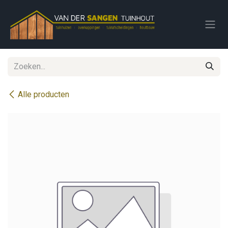
Overslaan naar inhoud
Alle producten