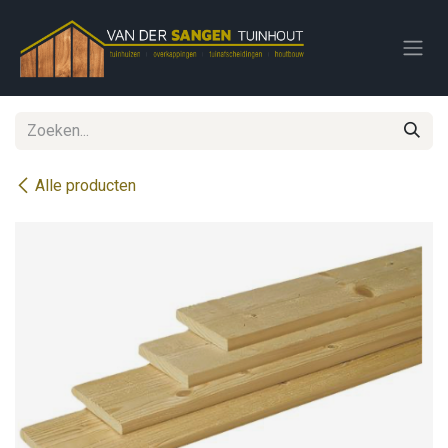
Overslaan naar inhoud
Alle producten