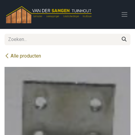
Overslaan naar inhoud
Alle producten