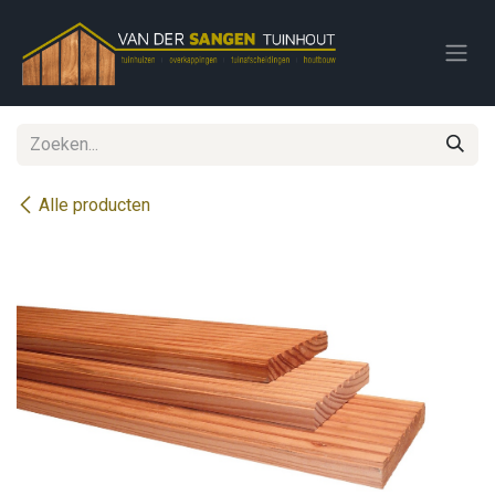
Overslaan naar inhoud
Alle producten