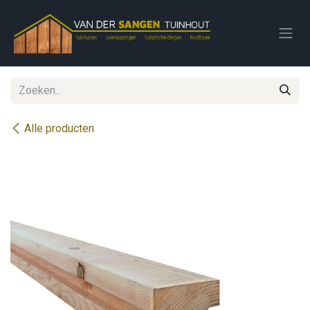
Overslaan naar inhoud
Alle producten