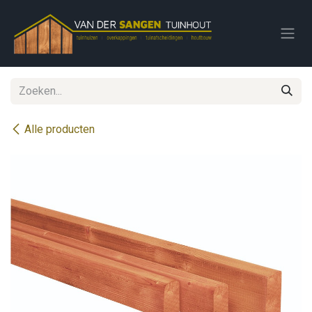
Overslaan naar inhoud
Alle producten