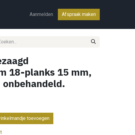
ct
Aanmelden
Afspraak maken
ezaagd
m 18-planks 15 mm,
, onbehandeld.
inkelmandje toevoegen
t