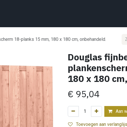
Home
Wat we doen
Projecten
Showroom
Shop
Conta
scherm 18-planks 15 mm, 180 x 180 cm, onbehandeld.
Douglas fijnb
plankenscher
180 x 180 cm
€
95,04
Aan w
Toevoegen aan verlanglijs