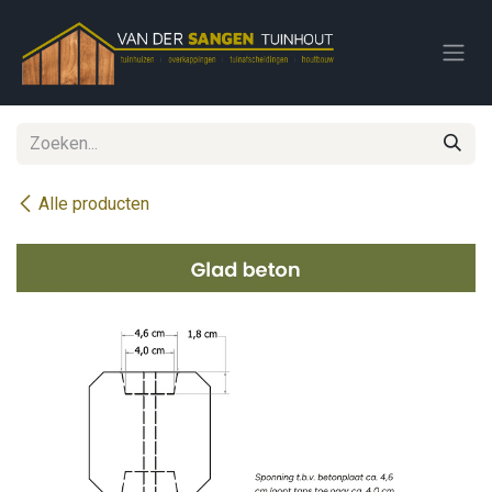
Overslaan naar inhoud
Alle producten