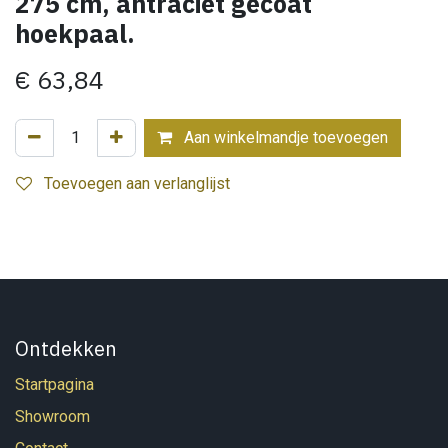
275 cm, antraciet gecoat
hoekpaal.
€
63,84
Aan winkelmandje toevoegen
Toevoegen aan verlanglijst
Ontdekken
Startpagina
Showroom