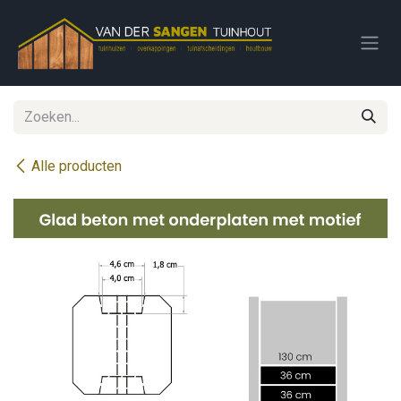
Overslaan naar inhoud
Alle producten