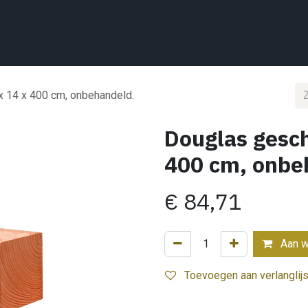
Home
Wat we doen
Projecten
Showroom
Shop
Conta
x 14 x 400 cm, onbehandeld.
Douglas gesch
400 cm, onbe
€
84,71
Aan w
Toevoegen aan verlanglijs