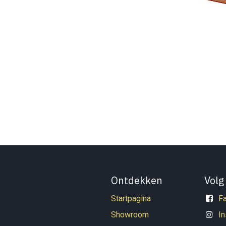
Ontdekken
Volg
Startpagina
F
Showroom
I