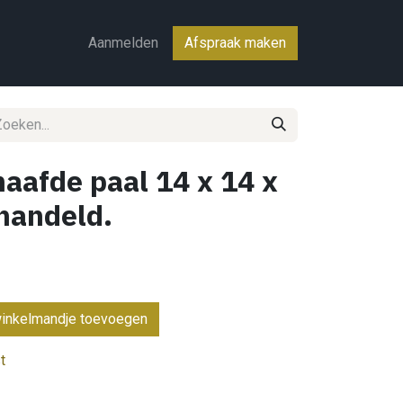
ct
Aanmelden
Afspraak maken
aafde paal 14 x 14 x
handeld.
inkelmandje toevoegen
t