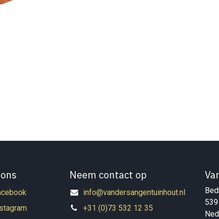
 ons
Neem contact op
Va
Bedr
acebook
info@vandersangentuinhout.nl
539
nstagram
+31 (0)73 532 12 35
Ned