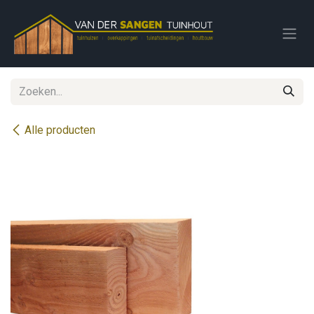
Overslaan naar inhoud
Alle producten