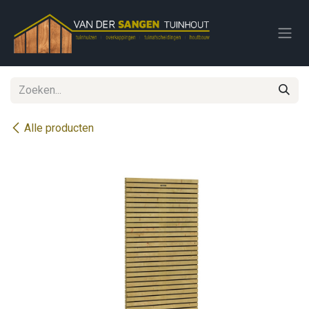
Overslaan naar inhoud
Alle producten