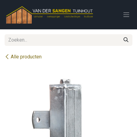
Overslaan naar inhoud
Alle producten