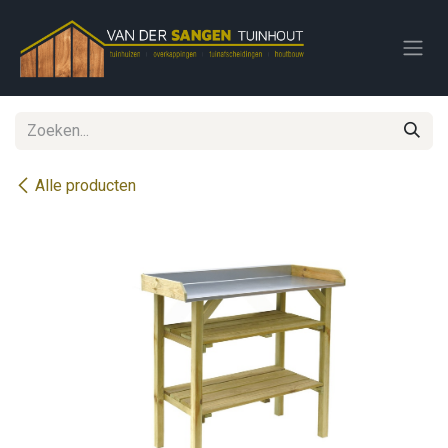
Overslaan naar inhoud
Alle producten