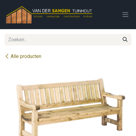
Overslaan naar inhoud
Alle producten