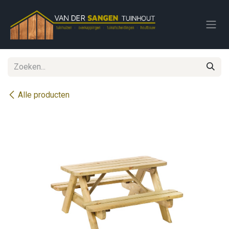
Overslaan naar inhoud
Alle producten