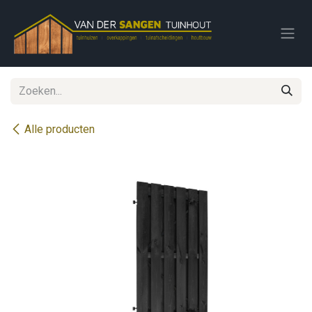
Overslaan naar inhoud
Alle producten