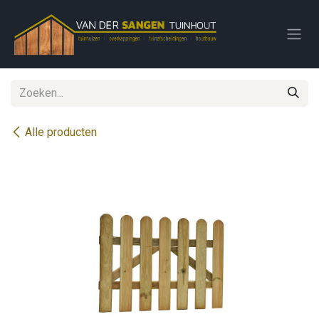
Overslaan naar inhoud
Alle producten