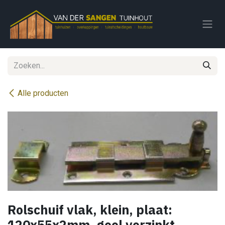
Overslaan naar inhoud
Alle producten
Rolschuif vlak, klein, plaat:
120x55x2mm, geel verzinkt