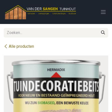
Overslaan naar inhoud
Alle producten