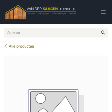
Overslaan naar inhoud
Alle producten