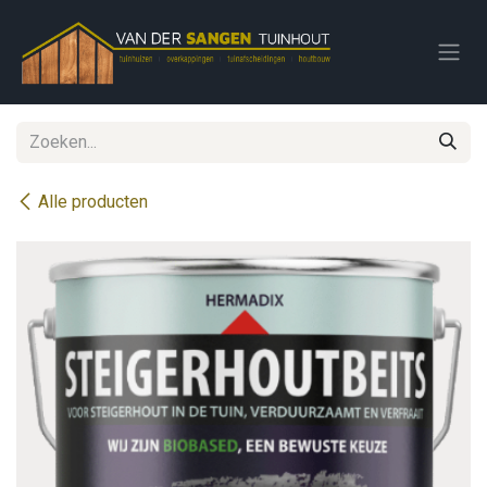
Overslaan naar inhoud
Alle producten