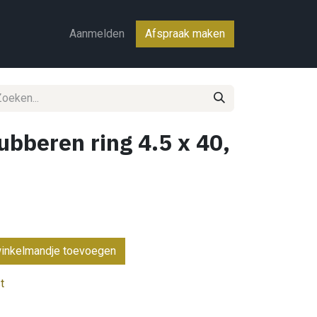
ct
Aanmelden
Afspraak maken
ubberen ring 4.5 x 40,
inkelmandje toevoegen
t