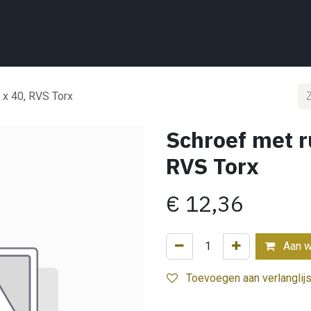
Home
Wat we doen
Projecten
Showroom
Shop
Conta
 x 40, RVS Torx
Schroef met r
RVS Torx
€
12,36
Aan w
Toevoegen aan verlanglijs