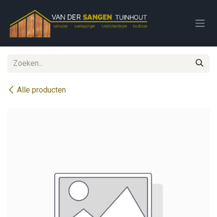
Overslaan naar inhoud
Alle producten