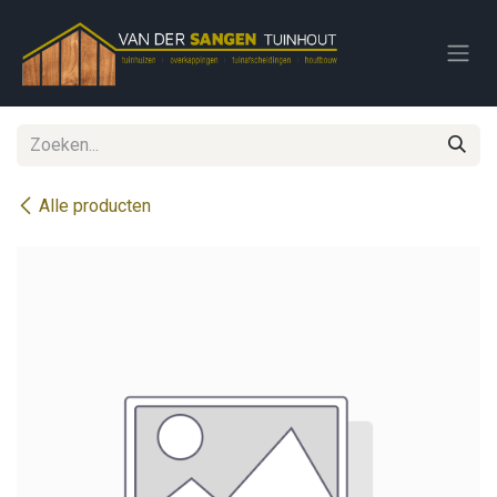
Overslaan naar inhoud
Alle producten