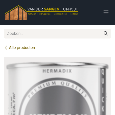
Overslaan naar inhoud
Alle producten