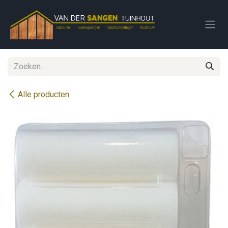
Overslaan naar inhoud
Alle producten