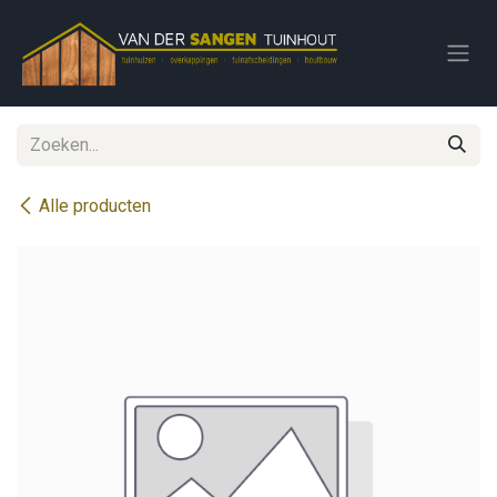
Overslaan naar inhoud
Alle producten