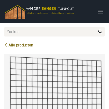
Overslaan naar inhoud
Alle producten