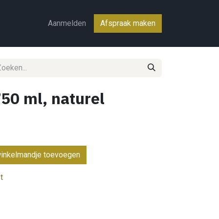
ct
Aanmelden
Afspraak maken
750 ml, naturel
inkelmandje toevoegen
t