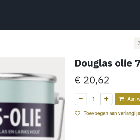
Home
Wat we doen
Projecten
Showroom
Shop
Conta
Douglas olie 
€
20,62
Aan w
Toevoegen aan verlanglijs