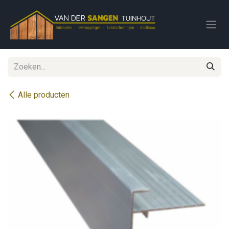
Overslaan naar inhoud
Alle producten