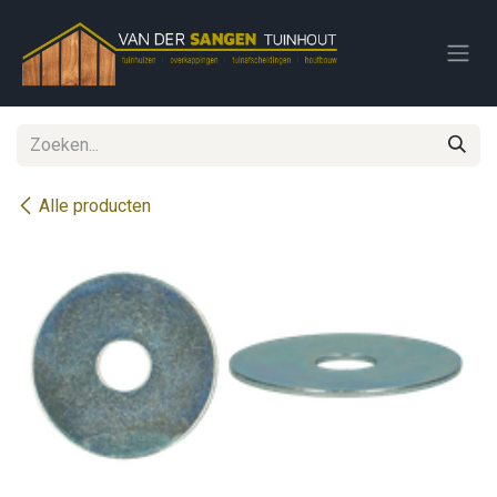
Overslaan naar inhoud
Alle producten