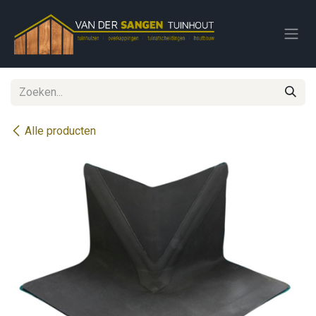
Overslaan naar inhoud
Alle producten