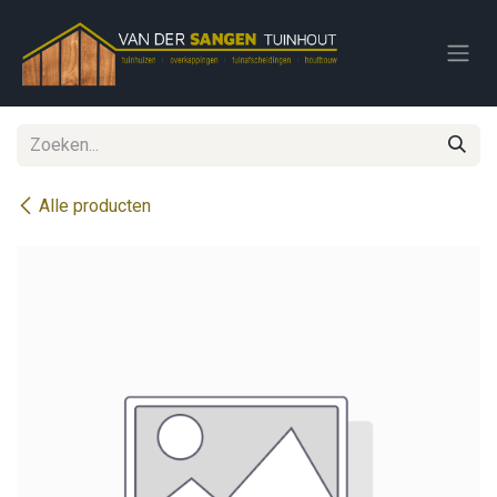
Overslaan naar inhoud
Alle producten