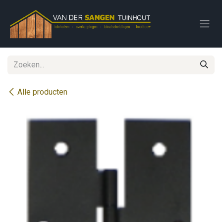
Overslaan naar inhoud
Alle producten