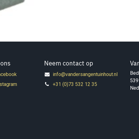
 ons
Neem contact op
Va
Bedr
acebook
info@vandersangentuinhout.nl
539
nstagram
+31 (0)73 532 12 35
Ned