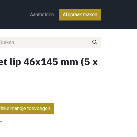
ct
Aanmelden
Afspraak maken
t lip 46x145 mm (5 x
inkelmandje toevoegen
t