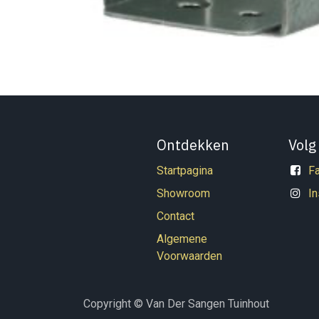
Ontdekken
Volg
Startpagina
F
Showroom
I
Contact
Algemene
Voorwaarden
Copyright © Van Der Sangen Tuinhout