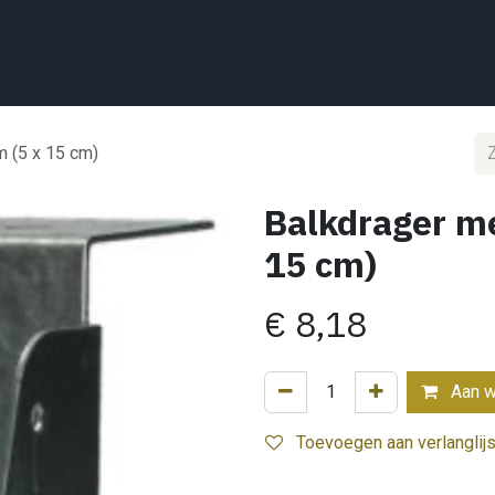
Home
Wat we doen
Projecten
Showroom
Shop
Conta
m (5 x 15 cm)
Balkdrager me
15 cm)
€
8,18
Aan w
Toevoegen aan verlanglijs