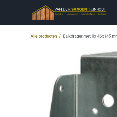
Overslaan naar inhoud
Alle producten
Balkdrager met lip 46x145 m