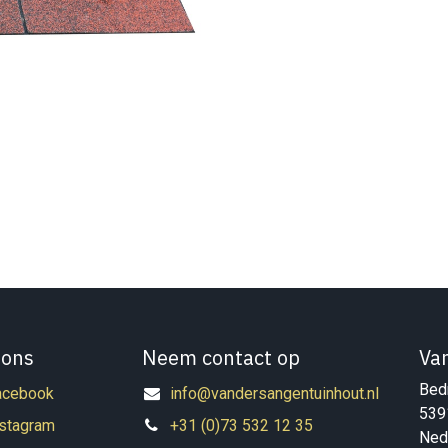
 ons
Neem contact op
Va
Bedr
acebook
info@vandersangentuinhout.nl
539
nstagram
+31 (0)73 532 12 35
Ned