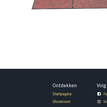
Ontdekken
Volg
Startpagina
F
Showroom
I