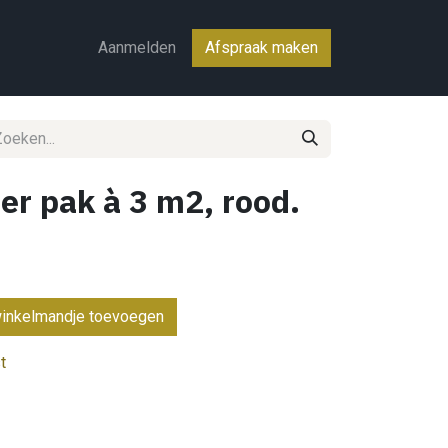
ct
Aanmelden
Afspraak maken
er pak à 3 m2, rood.
inkelmandje toevoegen
t