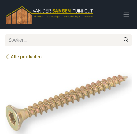
Overslaan naar inhoud
Alle producten