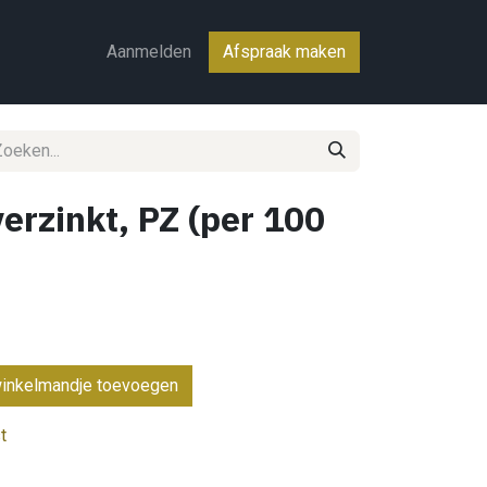
ct
Aanmelden
Afspraak maken
verzinkt, PZ (per 100
inkelmandje toevoegen
t