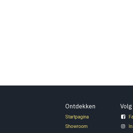
Ontdekken
Volg
Startpagina
F
Showroom
I