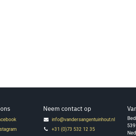
 ons
Neem contact op
Va
Bedr
acebook
info@vandersangentuinhout.nl
539
nstagram
+31 (0)73 532 12 35
Ned