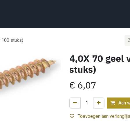
Home
Wat we doen
Projecten
Showroom
Shop
Conta
r 100 stuks)
4,0X 70 geel 
stuks)
€
6,07
Aan w
Toevoegen aan verlanglijs