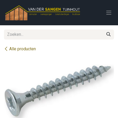
Overslaan naar inhoud
Alle producten