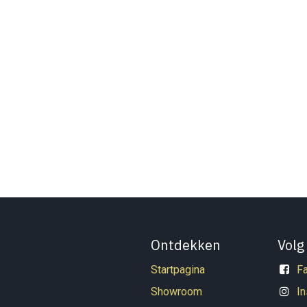
Ontdekken
Volg
Startpagina
F
Showroom
I