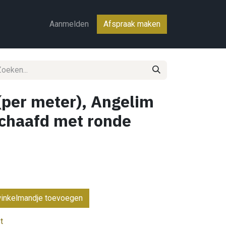
ct
Aanmelden
Afspraak maken
 (per meter), Angelim
chaafd met ronde
inkelmandje toevoegen
t