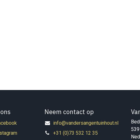
 ons
Neem contact op
Va
Bedr
acebook
info@vandersangentuinhout.nl
539
nstagram
+31 (0)73 532 12 35
Ned