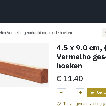
Home
Wat we doen
Projecten
Showroom
Shop
Conta
ngelim Vermelho geschaafd met ronde hoeken
4.5 x 9.0 cm,
Vermelho ges
hoeken
€
11,40
Aan w
Toevoegen aan verlanglijs