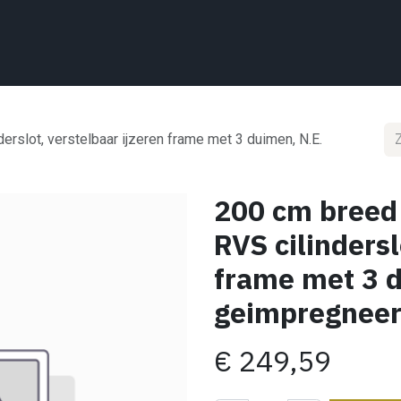
Home
Wat we doen
Projecten
Showroom
Shop
Conta
rslot, verstelbaar ijzeren frame met 3 duimen, N.E.
200 cm breed
RVS cilindersl
frame met 3 d
geimpregneer
€
249,59