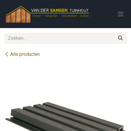
Overslaan naar inhoud
Alle producten