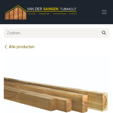
Overslaan naar inhoud
Alle producten