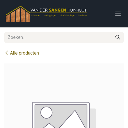
Overslaan naar inhoud
Alle producten