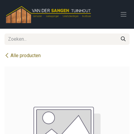
Overslaan naar inhoud
Alle producten