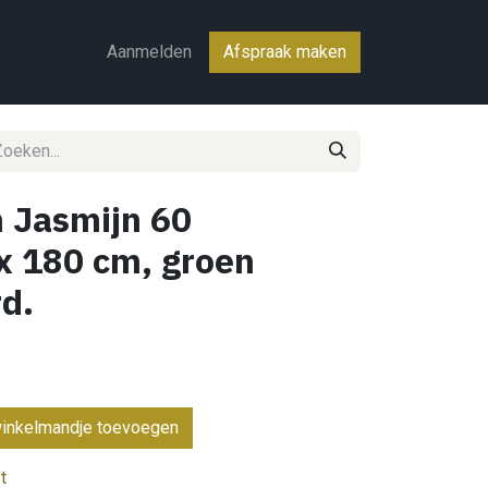
ct
Aanmelden
Afspraak maken
m Jasmijn 60
 x 180 cm, groen
d.
inkelmandje toevoegen
t