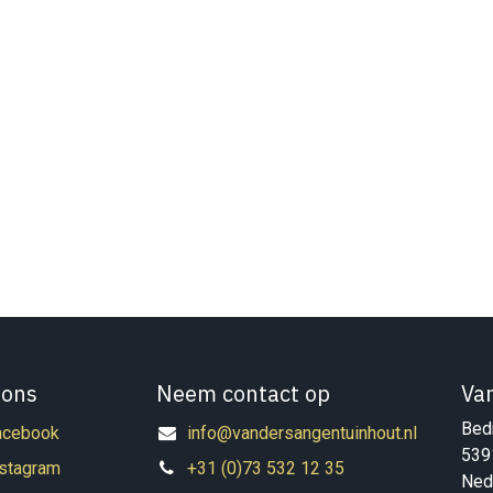
 ons
Neem contact op
Va
Bedr
acebook
info@vandersangentuinhout.nl
539
nstagram
+31 (0)73 532 12 35
Ned