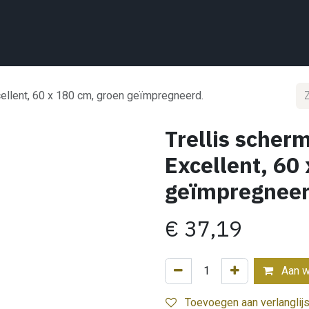
Home
Wat we doen
Projecten
Showroom
Shop
Conta
cellent, 60 x 180 cm, groen geïmpregneerd.
Trellis scher
Excellent, 60
geïmpregneer
€
37,19
Aan w
Toevoegen aan verlanglijs