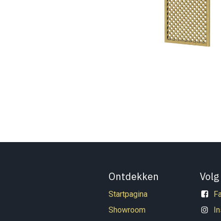
Ontdekken
Volg
Startpagina
F
Showroom
I