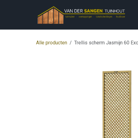
Overslaan naar inhoud
Alle producten
Trellis scherm Jasmijn 60 Ex